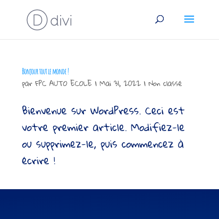
Bonjour tout le monde !
par
FPC AUTO ECOLE
|
Mai 31, 2022
|
Non classé
Bienvenue sur WordPress. Ceci est
votre premier article. Modifiez-le
ou supprimez-le, puis commencez à
écrire !