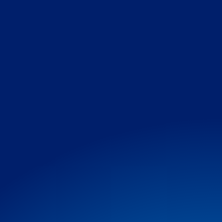
10X SANS FRAIS
Je finance comme je veux !
je paye en
4X sans frais
Parce que nous somme conscient que
le permis de conduire représente une
partie importante de vos budgets et
peu être un frein à votre démarche,