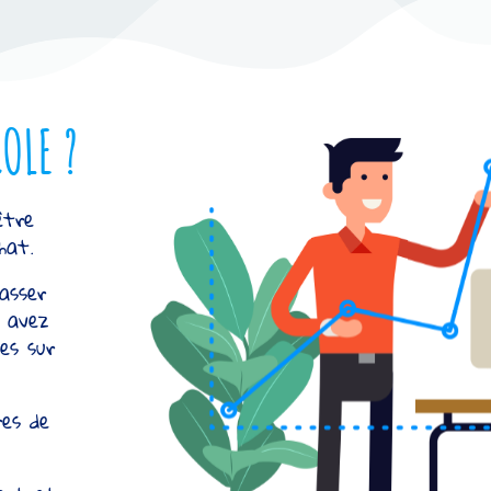
OLE ?
être
hat.
passer
s avez
ées sur
res de