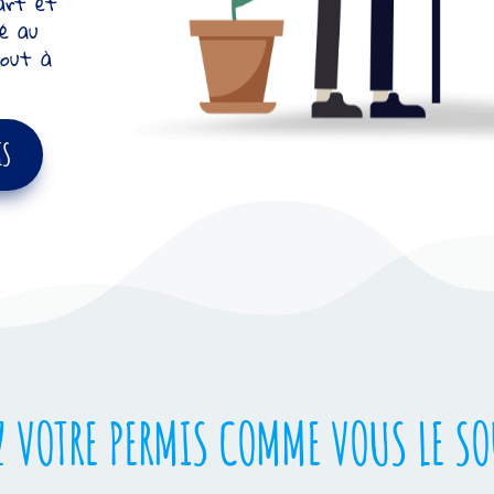
part et
ré au
tout à
IS
 VOTRE PERMIS COMME VOUS LE SO