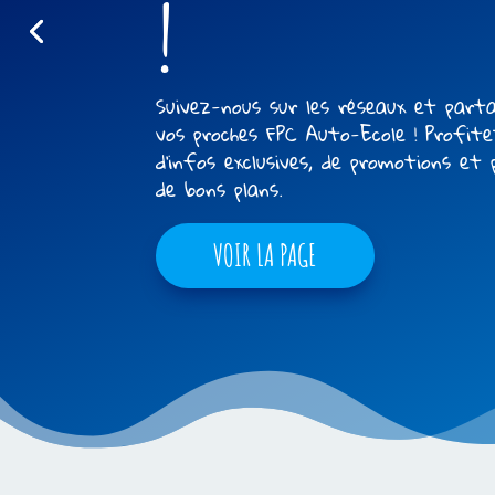
Bénéficiez de l’expertise de nos
formateurs diplomés d’état et maxi
vos chances de réussite ! Chez FPC n
avons parmis les meilleurs taux de
réussite du marché.
VOIR LES PERMIS