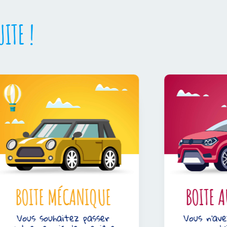
ITE !
BOITE MÉCANIQUE
BOITE AUT
Vous souhaitez passer
Vous n’avez p