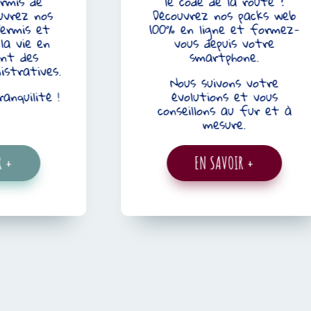
s de
le code de la route ?
ez nos
Découvrez nos packs web
is et
100% en ligne et formez-
ie en
vous depuis votre
des
smartphone.
atives.
Nous suivons votre
ilité !
évolutions et vous
conseillons au fur et à
mesure.
EN SAVOIR +