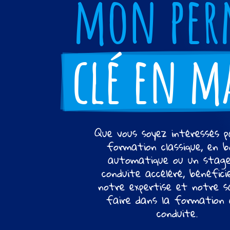
mon per
clé en m
Que vous soyez intéressés p
formation classique, en b
automatique ou un stag
conduite accéléré, bénéfici
notre expertise et notre s
faire dans la formation 
conduite.