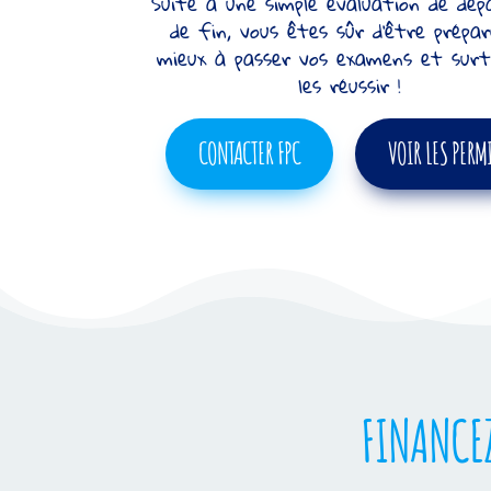
Suite à une simple évaluation de dé
de fin, vous êtes sûr d’être prépa
mieux à passer vos examens et sur
les réussir !
CONTACTER FPC
VOIR LES PERM
FINANCEZ