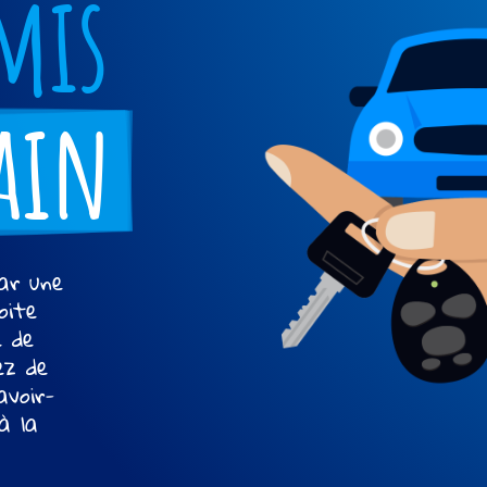
mis
ain
ar une
oite
e de
ez de
avoir-
à la