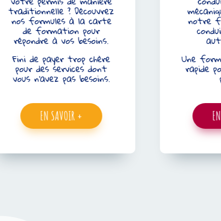
otre permis de manière
conduire 
raditionnelle ? Découvrez
mécanique ?
os formules à la carte
notre form
de formation pour
conduite 
répondre à vos besoins.
automa
Fini de payer trop chère
Une formatio
pour des services dont
rapide pour 
vous n’avez pas besoins.
perm
EN SAVOIR +
EN SAV