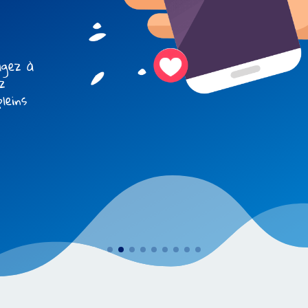
misez
ous