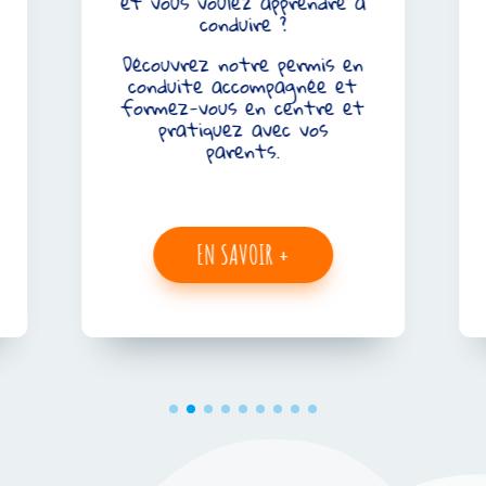
et vous voulez apprendre à
v
conduire ?
t
n
Découvrez notre permis en
conduite accompagnée et
formez-vous en centre et
pratiquez avec vos
parents.
EN SAVOIR +